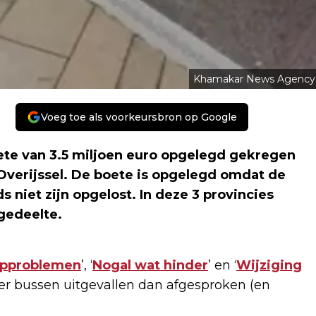
Khamakar News Agency
Voeg toe als voorkeursbron op Google
te van 3.5 miljoen euro opgelegd gekregen
 Overijssel. De boete is opgelegd omdat de
niet zijn opgelost. In deze 3 provincies
 gedeelte.
opproblemen
’, ‘
Nogal wat hinder
’ en ‘
Wijziging
meer bussen uitgevallen dan afgesproken (en