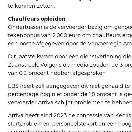
te kunnen zetten.
Chauffeurs opleiden
Ondertussen is de vervoerder bezig om genoeg 
tekenbonus van 2.000 euro om chauffeurs ergen
een boete afgegeven door de Vervoerregio A
Dit laatste kwam door een dienstverlening die
Zaanstreek. Volgens de media zouden de 3 pro
van 0.2 procent hebben afgesproken
EBS heeft zelf aangegeven dit niet gehaald te
percentage nog niet onder de 1.8 procent is gew
vervoerder Arriva schijnt problemen te hebben 
Arriva heeft eind 2023 de concessie van Keol
startproblemen, personeelstekort en een hoo
zijn met elektrische bussen die niet snel geno