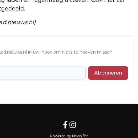
uitgedeeld.
ad.nieuws.nl)
tad.nieuws.nl in uw inbox om niets te hoeven missen
Abonneren
Volgend artikel
ZEEASTERWEG OPENT DEUREN TIJDENS
NATIONALE BURENDAG
Powered by Newsifier