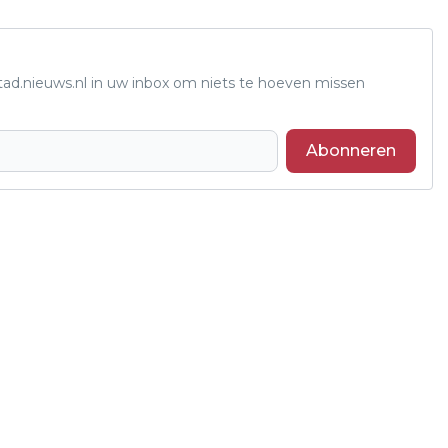
tad.nieuws.nl in uw inbox om niets te hoeven missen
Abonneren
Volgend artikel
HET JACHTSEIZOEN IN WATERWIJK IS
GEOPEND