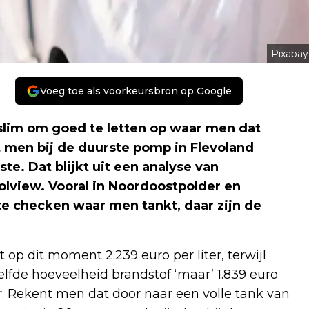
Pixabay
Voeg toe als voorkeursbron op Google
slim om goed te letten op waar men dat
lt men bij de duurste pomp in Flevoland
e. Dat blijkt uit een analyse van
lview. Vooral in Noordoostpolder en
te checken waar men tankt, daar zijn de
p dit moment 2.239 euro per liter, terwijl
lfde hoeveelheid brandstof ‘maar’ 1.839 euro
ter. Rekent men dat door naar een volle tank van