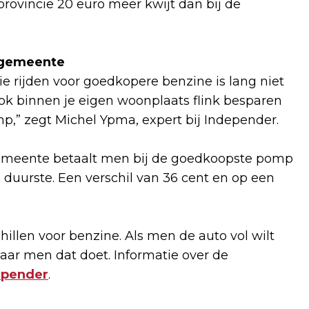
provincie 20 euro meer kwijt dan bij de
e gemeente
e rijden voor goedkopere benzine is lang niet
ook binnen je eigen woonplaats flink besparen
p,” zegt Michel Ypma, expert bij Independer.
 gemeente betaalt men bij de goedkoopste pomp
de duurste. Een verschil van 36 cent en op een
schillen voor benzine. Als men de auto vol wilt
aar men dat doet. Informatie over de
epender
.