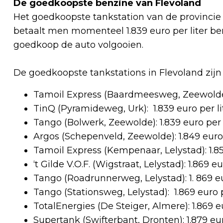
De goedkoopste benzine van Flevoland
Het goedkoopste tankstation van de provincie
betaalt men momenteel 1.839 euro per liter be
goedkoop de auto volgooien.
De goedkoopste tankstations in Flevoland zijn a
Tamoil Express (Baardmeesweg, Zeewolde):
TinQ (Pyramideweg, Urk): 1.839 euro per l
Tango (Bolwerk, Zeewolde): 1.839 euro per 
Argos (Schepenveld, Zeewolde): 1.849 euro 
Tamoil Express (Kempenaar, Lelystad): 1.85
‘t Gilde V.O.F. (Wigstraat, Lelystad): 1.869 e
Tango (Roadrunnerweg, Lelystad): 1. 869 eu
Tango (Stationsweg, Lelystad): 1.869 euro 
TotalEnergies (De Steiger, Almere): 1.869 e
Supertank (Swifterbant, Dronten): 1.879 eur