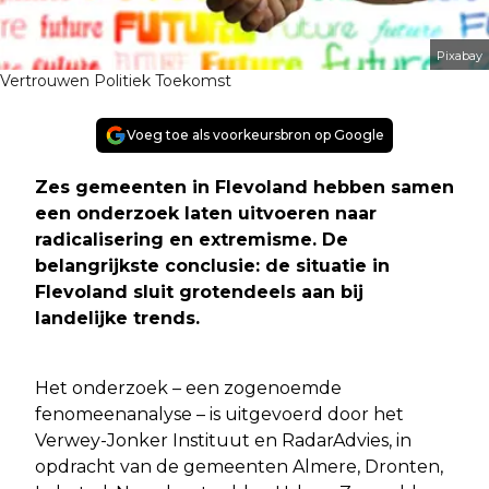
Pixabay
Vertrouwen Politiek Toekomst
Voeg toe als voorkeursbron op Google
Zes gemeenten in Flevoland hebben samen
een onderzoek laten uitvoeren naar
radicalisering en extremisme. De
belangrijkste conclusie: de situatie in
Flevoland sluit grotendeels aan bij
landelijke trends
.
Het onderzoek – een zogenoemde
fenomeenanalyse – is uitgevoerd door het
Verwey-Jonker Instituut en RadarAdvies, in
opdracht van de gemeenten Almere, Dronten,