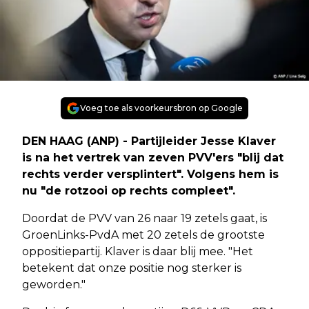
Voeg toe als voorkeursbron op Google
DEN HAAG (ANP) - Partijleider Jesse Klaver
is na het vertrek van zeven PVV'ers "blij dat
rechts verder versplintert". Volgens hem is
nu "de rotzooi op rechts compleet".
Doordat de PVV van 26 naar 19 zetels gaat, is
GroenLinks-PvdA met 20 zetels de grootste
oppositiepartij. Klaver is daar blij mee. "Het
betekent dat onze positie nog sterker is
geworden."