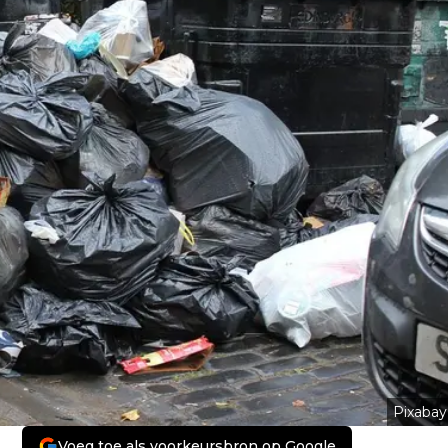
Pixabay
Voeg toe als voorkeursbron op Google