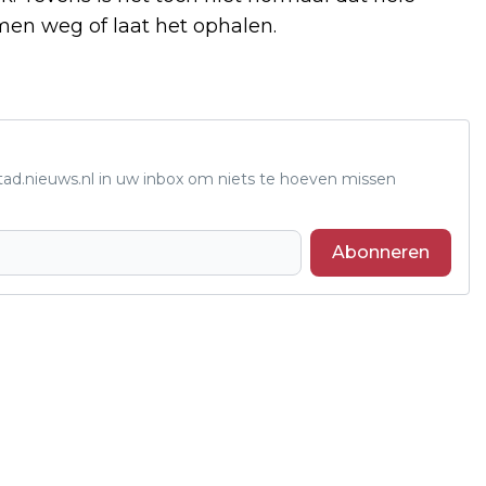
 men weg of laat het ophalen.
tad.nieuws.nl in uw inbox om niets te hoeven missen
Abonneren
Volgend artikel
AANVRAAG MANTELZORGWAARDERING