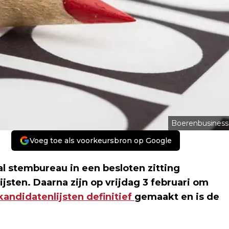
Boerenbusiness
Voeg toe als voorkeursbron op Google
l stembureau in een besloten zitting
sten. Daarna zijn op vrijdag 3 februari om
kandidatenlijsten definitief
gemaakt en is de