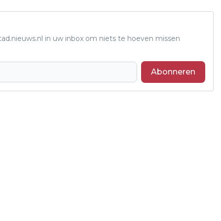
tad.nieuws.nl in uw inbox om niets te hoeven missen
Abonneren
Volgend artikel
LELYSTAD AIRPORT BINNEN DE
GELUIDSNORMEN GEBLEVEN