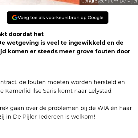
Congrescentrum De Pijler
Voeg toe als voorkeursbron op Google
akt doordat het
De wetgeving is veel te ingewikkeld en de
 tijd komen er steeds meer grove fouten door
ontract: de fouten moeten worden hersteld en
 Kamerlid Ilse Saris komt naar Lelystad.
ek gaan over de problemen bij de WIA én haar
j in De Pijler. Iedereen is welkom!