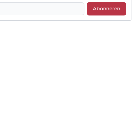
Abonneren
Volgend artikel
BOERDERIJ VAN DE TOEKOMST KREEG
MINISTER OP BEZOEK