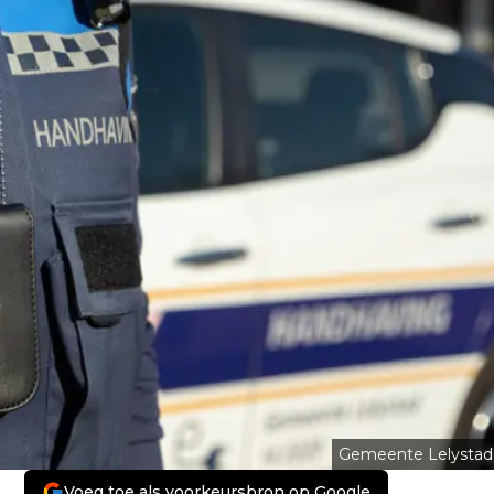
Gemeente Lelystad
Voeg toe als voorkeursbron op Google