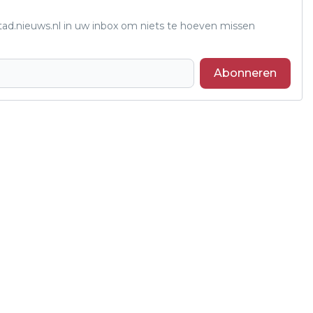
tad.nieuws.nl in uw inbox om niets te hoeven missen
Abonneren
Volgend artikel
ZES JAAR KAAKCHIRURGIE IN LELYSTAD
EN EMMELOORD