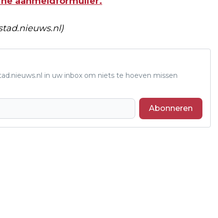
ine aanmeldformulier.
stad.nieuws.nl)
tad.nieuws.nl in uw inbox om niets te hoeven missen
Abonneren
Volgend artikel
ONTWERP STEDENBOUWKUNDIG PLAN
CAMPUS MIDDEN GEREED