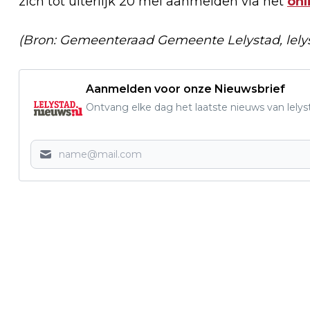
zich tot uiterlijk 20 mei aanmelden via het
onl
(Bron: Gemeenteraad Gemeente Lelystad, lely
Aanmelden voor onze Nieuwsbrief
Ontvang elke dag het laatste nieuws van lelys
Vorig artikel
EXTRA PERSBERICHT: INHALEN VAN
VACCINATIES IN LELYSTAD