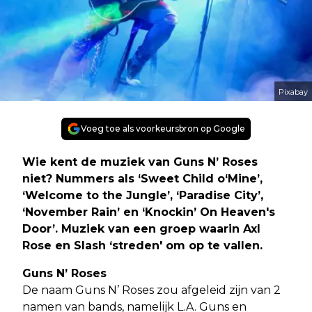
Pixabay
Voeg toe als voorkeursbron op Google
Wie kent de muziek van Guns N’ Roses
niet? Nummers als ‘Sweet Child o‘Mine’,
‘Welcome to the Jungle’, ‘Paradise City’,
‘November Rain’ en ‘Knockin’ On Heaven's
Door’. Muziek van een groep waarin Axl
Rose en Slash ‘streden' om op te vallen.
Guns N’ Roses
De naam Guns N’ Roses zou afgeleid zijn van 2
namen van bands, namelijk L.A. Guns en