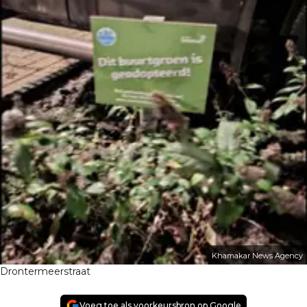
Khamakar News Agency
Drontermeerstraat
Voeg toe als voorkeursbron op Google