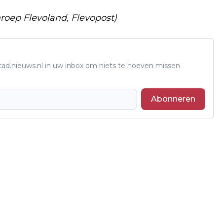
Omroep Flevoland, Flevopost)
tad.nieuws.nl in uw inbox om niets te hoeven missen
Abonneren
Volgend artikel
SUBSIDIE VOOR VERGROTEN
BETROKKENHEID FLEVOLANDERS BIJ
NATUUR EN BIODIVERSITEIT